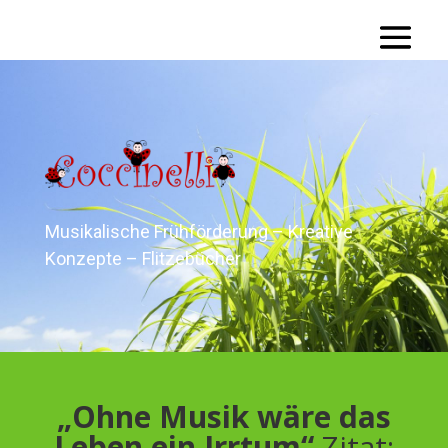
Musikalische Frühförderung – Kreative
Konzepte – Flitzebücher
„Ohne Musik wäre das
Leben ein Irrtum“
Zitat: