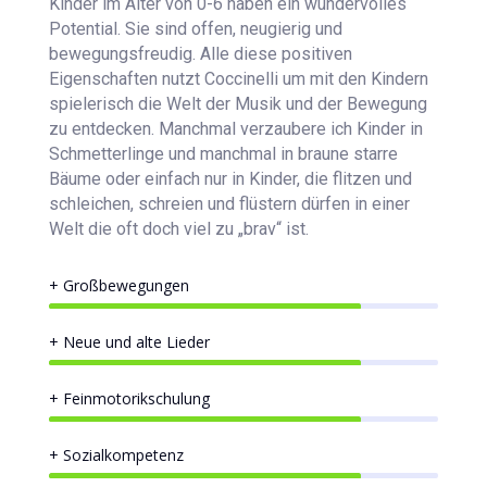
Kinder im Alter von 0-6 haben ein wundervolles
Potential. Sie sind offen, neugierig und
bewegungsfreudig. Alle diese positiven
Eigenschaften nutzt Coccinelli um mit den Kindern
spielerisch die Welt der Musik und der Bewegung
zu entdecken. Manchmal verzaubere ich Kinder in
Schmetterlinge und manchmal in braune starre
Bäume oder einfach nur in Kinder, die flitzen und
schleichen, schreien und flüstern dürfen in einer
Welt die oft doch viel zu „brav“ ist.
+ Großbewegungen
80%
80%
+ Neue und alte Lieder
80%
80%
+ Feinmotorikschulung
80%
80%
+ Sozialkompetenz